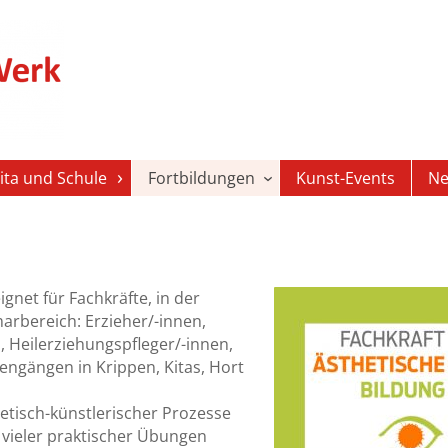
ita und Schule
Fortbildungen
Kunst-Events
Ne
gnet für Fachkräfte, in der
arbereich: Erzieher/-innen,
, Heilerziehungspfleger/-innen,
ngängen in Krippen, Kitas, Hort
tisch-künstlerischer Prozesse
 vieler praktischer Übungen